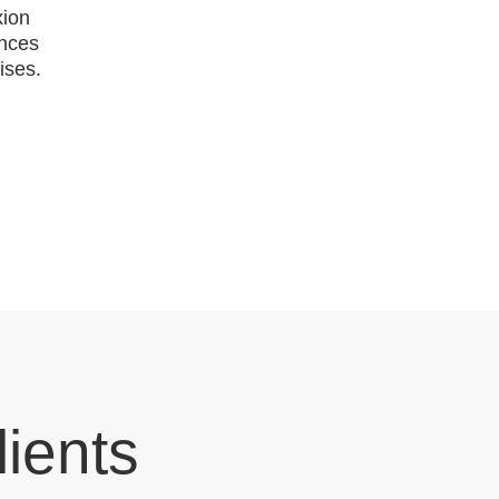
xion
ences
ises.
lients