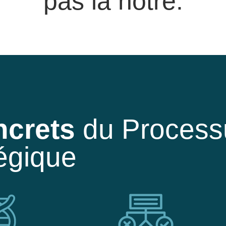
pas la nôtre.
ncrets
du Process
tégique