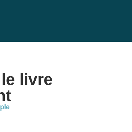
s
le livre
nt
ple